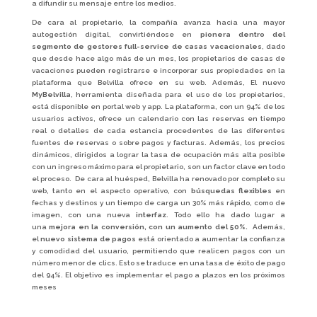
a difundir su mensaje entre los medios.
De cara al propietario, la compañía avanza hacia una mayor
autogestión digital, convirtiéndose en
pionera dentro del
segmento de gestores full-service de casas vacacionales
, dado
que desde hace algo más de un mes, los propietarios de casas de
vacaciones pueden registrarse e incorporar sus propiedades en la
plataforma que Belvilla ofrece en su web. Además, El nuevo
MyBelvilla
, herramienta diseñada para el uso de los propietarios,
está disponible en portal web y app. La plataforma, con un 94% de los
usuarios activos, ofrece un calendario con las reservas en tiempo
real o detalles de cada estancia procedentes de las diferentes
fuentes de reservas o sobre pagos y facturas. Además, los precios
dinámicos, dirigidos a lograr la tasa de ocupación más alta posible
con un ingreso máximo para el propietario, son un factor clave en todo
el proceso. De cara al huésped, Belvilla ha renovado por completo su
web, tanto en el aspecto operativo, con
búsquedas flexibles
en
fechas y destinos y un tiempo de carga un 30% más rápido, como de
imagen, con una nueva
interfaz
. Todo ello ha dado lugar a
una
mejora en la conversión, con un aumento del 50%.
Además,
el
nuevo sistema de pagos
está orientado a aumentar la confianza
y comodidad del usuario, permitiendo que realicen pagos con un
número menor de clics. Esto se traduce en una tasa de éxito de pago
del 94%. El objetivo es implementar el pago a plazos en los próximos
meses