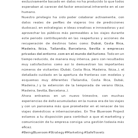
exclusivamente basado en datos no ha producido lo que todos
esperaban al carecer del factor emocional inherente en el ser
humano.
Nuestro privilegio ha sido poder colaborar activamente, con
datos reales de perfiles de viajeros (no de predicciones
dudosas), en estrategias e ideas creativas e innovadoras y así
aprovechar los públicos más permeables a los viajes durante
este periodo contribuyendo en las reaperturas y acciones de
recuperación de destinos tales como:
Dubái, Costa Rica,
Madeira, Ibiza, Tailandia, Barcelona, Sevilla o empresas
privadas del entorno .com en el mundo del turismo
. Todo en un
tiempo reducido, de manera muy intensa, pero con resultados
muy satisfactorios como así lo demuestran los importantes
números de visitantes (Dubái, Costa Rica, Madeira, Ibiza…), el
detallado cuidado en la apertura de fronteras con modelos y
esquemas muy diferentes (Tailandia, Costa Rica, Dubái,
Madeira…) y la extensión de la temporada de verano (Ibiza,
Madeira, Sevilla, Barcelona…).
Ahora entramos en un nuevo trimestre, con muchas
experiencias de éxito acumuladas en la nueva era de los viajes
y con un panorama más que prometedor en el renacer de los
viajes domésticos e internacionales. En The Blueroom Project
estamos a tu disposición para contribuir a que el marketing y
comunicación de tu empresa consiga una gestión todavía más
eficaz.
#BeingBlueroom #Strategy #Marketing #SafeTravels