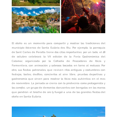
El otoño es un momento para compartir y mostrar las tradiciones del
municipio ibicenco de Santa Eulària des Riu. Por ejemplo, la parroquia
de Sant Carles de Peralta tiene dos citas importantes: por un lado, el 28
de octubre celebrará la VII edición de la Feria Gastronómica del
Calamar, organizada por la Cofradía de Pescadores de Ibiza y
Formentera, con animación y sabrosos bocados en torno al molusco. Por
otro, sus fiestas patronales, que reviven ritos antiguos y costumbres con
festejos, bailes, desfiles, conciertos al aire libre, pruebas deportivas y
gastronomía que sirven para mostrar la Ibiza más auténtica en el mes
de noviembre. La jornada se cierra con la pirotecnia como protagonista y
los
correfoc
, un grupo de demonios danzantes con bengalas en las manos
que pondrán el broche de oro (y fuego) a una de las grandes fiestas del
otoño en Santa Eulària.