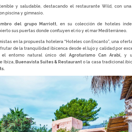
stenible y saludable, destacando el restaurante Wild, con un
on piscina y gimnasio.
embro del grupo Marriott
, en su colección de hoteles inde
erto sus puertas donde confluyen el río y el mar Mediterráneo.
nistas en la propuesta hotelera “Hoteles con Encanto”, una ofert
sfrutar de la tranquilidad ibicenca desde el lujo y calidad por ex
 el entorno natural único del
Agroturismo Can Arabí,
y 
e Ibiza,
Buenavista Suites & Restaurant
o la casa tradicional ib
ts.