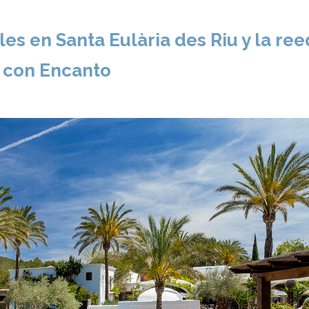
es en Santa Eulària des Riu y la ree
s con Encanto