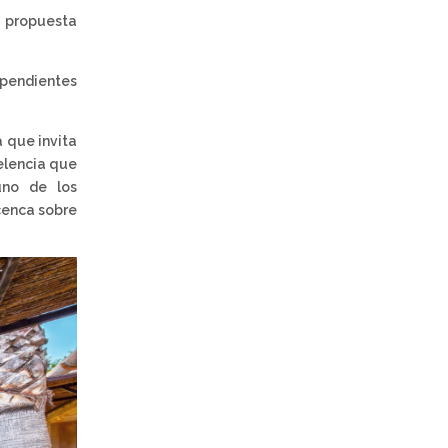
a propuesta
pendientes
a que invita
celencia que
uno de los
icenca sobre