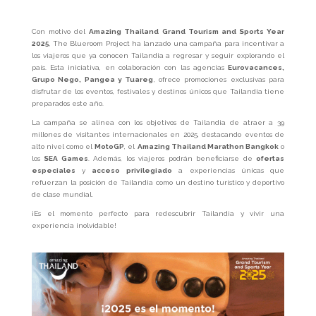
Con motivo del
Amazing Thailand Grand Tourism and Sports Year
2025
, The Blueroom Project ha lanzado una campaña para incentivar a
los viajeros que ya conocen Tailandia a regresar y seguir explorando el
país. Esta iniciativa, en colaboración con las agencias
Eurovacances,
Grupo Nego, Pangea y Tuareg
, ofrece promociones exclusivas para
disfrutar de los eventos, festivales y destinos únicos que Tailandia tiene
preparados este año.
La campaña se alinea con los objetivos de Tailandia de atraer a 39
millones de visitantes internacionales en 2025, destacando eventos de
alto nivel como el
MotoGP
, el
Amazing Thailand Marathon Bangkok
o
los
SEA Games
. Además, los viajeros podrán beneficiarse de
ofertas
especiales
y
acceso privilegiado
a experiencias únicas que
refuerzan la posición de Tailandia como un destino turístico y deportivo
de clase mundial.
¡Es el momento perfecto para redescubrir Tailandia y vivir una
experiencia inolvidable!