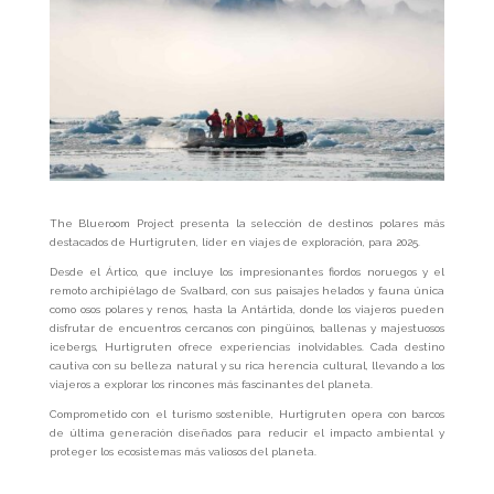
The Blueroom Project presenta la selección de destinos polares más
destacados de Hurtigruten, líder en viajes de exploración, para 2025.
Desde el Ártico, que incluye los impresionantes fiordos noruegos y el
remoto archipiélago de Svalbard, con sus paisajes helados y fauna única
como osos polares y renos, hasta la Antártida, donde los viajeros pueden
disfrutar de encuentros cercanos con pingüinos, ballenas y majestuosos
icebergs, Hurtigruten ofrece experiencias inolvidables. Cada destino
cautiva con su belleza natural y su rica herencia cultural, llevando a los
viajeros a explorar los rincones más fascinantes del planeta.
Comprometido con el turismo sostenible, Hurtigruten opera con barcos
de última generación diseñados para reducir el impacto ambiental y
proteger los ecosistemas más valiosos del planeta.