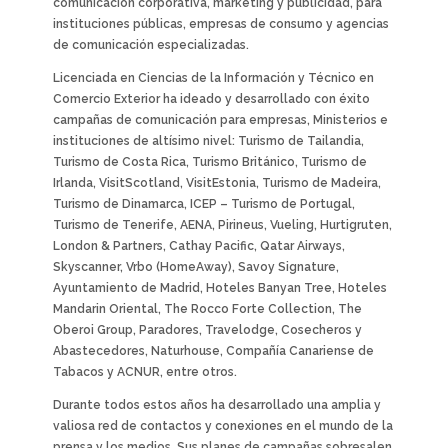
comunicación corporativa, marketing y publicidad, para
instituciones públicas, empresas de consumo y agencias
de comunicación especializadas.
Licenciada en Ciencias de la Información y Técnico en
Comercio Exterior ha ideado y desarrollado con éxito
campañas de comunicación para empresas, Ministerios e
instituciones de altísimo nivel: Turismo de Tailandia,
Turismo de Costa Rica, Turismo Británico, Turismo de
Irlanda, VisitScotland, VisitEstonia, Turismo de Madeira,
Turismo de Dinamarca, ICEP – Turismo de Portugal,
Turismo de Tenerife, AENA, Pirineus, Vueling, Hurtigruten,
London & Partners, Cathay Pacific, Qatar Airways,
Skyscanner, Vrbo (HomeAway), Savoy Signature,
Ayuntamiento de Madrid, Hoteles Banyan Tree, Hoteles
Mandarin Oriental, The Rocco Forte Collection, The
Oberoi Group, Paradores, Travelodge, Cosecheros y
Abastecedores, Naturhouse, Compañía Canariense de
Tabacos y ACNUR, entre otros.
Durante todos estos años ha desarrollado una amplia y
valiosa red de contactos y conexiones en el mundo de la
prensa y los medios. Sus planes de campañas sobresalen